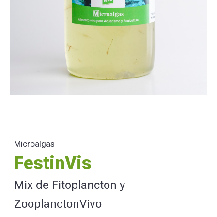
Microalgas
FestinVis
Mix de Fito
plancton
y
ZooplanctonVivo